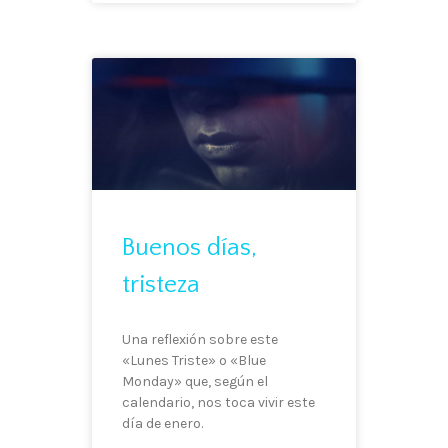
Buenos días,
tristeza
Una reflexión sobre este
«Lunes Triste» o «Blue
Monday» que, según el
calendario, nos toca vivir este
día de enero.